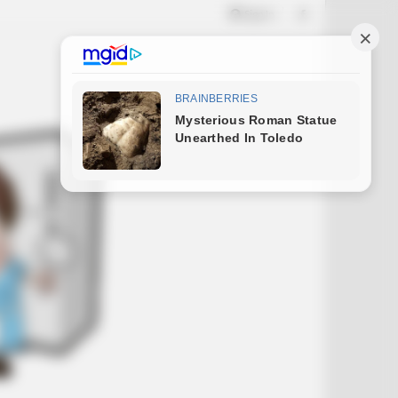
Sign In